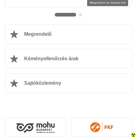
Megnézem az összes hírt
Megrendelő
Kéményellenőrzés árak
Sajtóközlemény