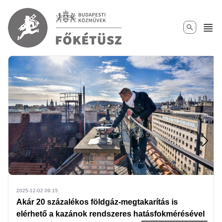
Ugrás a tartalomra
2025-12-02 09:15
Akár 20 százalékos földgáz-megtakarítás is
elérhető a kazánok rendszeres hatásfokmérésével