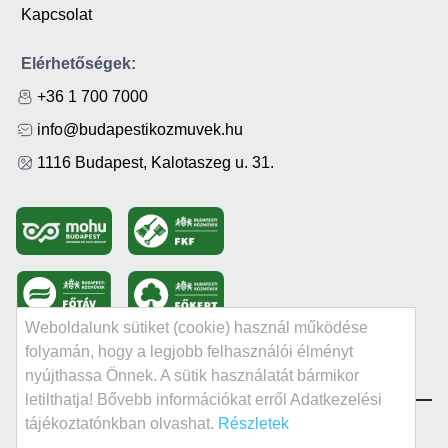
Kapcsolat
Elérhetőségek:
+36 1 700 7000
info@budapestikozmuvek.hu
1116 Budapest, Kalotaszeg u. 31.
Weboldalunk sütiket (cookie) használ működése
folyamán, hogy a legjobb felhasználói élményt
nyújthassa Önnek. A sütik használatát bármikor
letilthatja! Bővebb információkat erről Adatkezelési
tájékoztatónkban olvashat.
Részletek
© Minden jog fenntartva | 2024 BKM BUDAPESTI